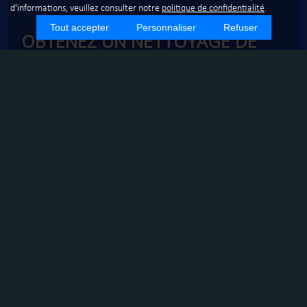
d'informations, veuillez consulter notre
politique de confidentialité
.
Tout accepter
Personnaliser
Refuser
OBTENEZ UN NETTOYAGE DE
VITRERIE IMPECCABLE À
MARSEILLE GRÂCE À
L'EXPÉRIENCE CLIENT DE PROXI-
NET
Marseille, ville dynamique et ensoleillée, est un lieu où la
propreté et l'entretien des bâtiments sont essentiels pour
maintenir une image professionnelle et accueillante.
PROXI-NET, une entreprise de nettoyage à Marseille, se
distingue par son expertise en nettoyage de vitrerie,
offrant des services de haute qualité adaptés aux besoins
spécifiques de chaque client. En tant que membre du
réseau Econeto, PROXI-NET s'engage à fournir des
prestations respectueuses de l'environnement tout en
garantissant une propreté irréprochable.