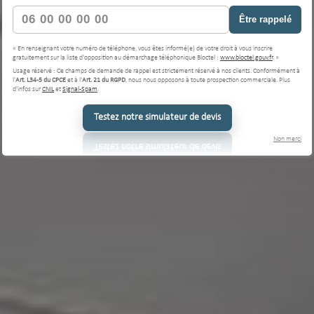
Être rappelé
« En renseignant votre numéro de téléphone, vous êtes informé(e) de votre droit à vous inscrire
gratuitement sur la liste d'opposition au démarchage téléphonique Bloctel :
www.bloctel.gouv.fr
. »
Usage réservé : Ce champs de demande de rappel est strictement réservé à nos clients. Conformément à
l'
Art. L34-5 du CPCE
et à l'
Art. 21 du RGPD
, nous nous opposons à toute prospection commerciale. Plus
d'infos sur
CNIL
et
Signal-Spam
.
Testez notre simulateur de devis
Non merci