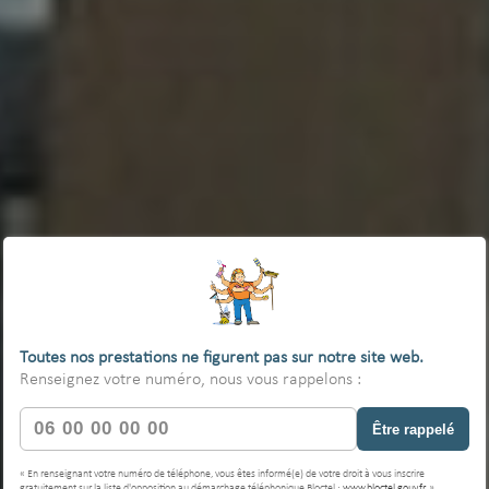
Toutes nos prestations ne figurent pas sur notre site web.
Renseignez votre numéro, nous vous rappelons :
Être rappelé
« En renseignant votre numéro de téléphone, vous êtes informé(e) de votre droit à vous inscrire
gratuitement sur la liste d'opposition au démarchage téléphonique Bloctel :
www.bloctel.gouv.fr
. »