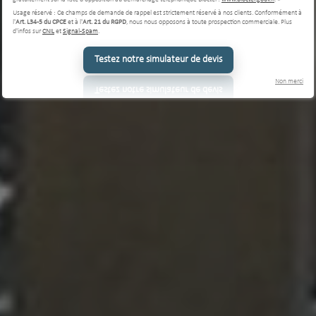
Usage réservé : Ce champs de demande de rappel est strictement réservé à nos clients. Conformément à
l'
Art. L34-5 du CPCE
et à l'
Art. 21 du RGPD
, nous nous opposons à toute prospection commerciale. Plus
d'infos sur
CNIL
et
Signal-Spam
.
Testez notre simulateur de devis
Non merci