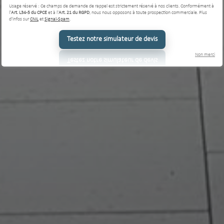
Usage réservé : Ce champs de demande de rappel est strictement réservé à nos clients. Conformément à
l'
Art. L34-5 du CPCE
et à l'
Art. 21 du RGPD
, nous nous opposons à toute prospection commerciale. Plus
d'infos sur
CNIL
et
Signal-Spam
.
Testez notre simulateur de devis
Non merci